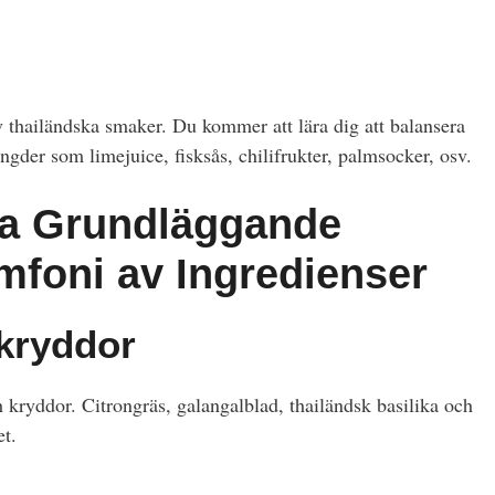
 thailändska smaker. Du kommer att lära dig att balansera
ngder som limejuice, fisksås, chilifrukter, palmsocker, osv.
ka Grundläggande
mfoni av Ingredienser
 kryddor
h kryddor. Citrongräs, galangalblad, thailändsk basilika och
et.