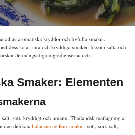
erad av aromatiska kryddor och livfulla smaker.
med dess söta, sura och kryddiga smaker, liksom salta och
tforskar de mångsidiga ingredienserna och
ska Smaker: Elementen
smakerna
 salt, sött, kryddigt och umami. Thailändsk matlagning är
ån den delikata
balansen av fem smaker
: sött, surt, salt,