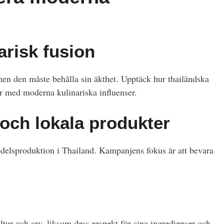
arisk fusion
 men den måste behålla sin äkthet. Upptäck hur thailändska
r med moderna kulinariska influenser.
 och lokala produkter
medelsproduktion i Thailand. Kampanjens fokus är att bevara
ltur och arv, liksom dess respekt för sina ingredienser och