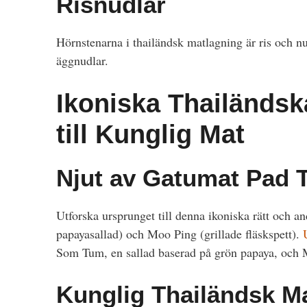
Risnudlar
Hörnstenarna i thailändsk matlagning är ris och nud
äggnudlar.
Ikoniska Thailändsk
till Kunglig Mat
Njut av Gatumat Pad 
Utforska ursprunget till denna ikoniska rätt och 
papayasallad) och Moo Ping (grillade fläskspett).
Som Tum, en sallad baserad på grön papaya, och Mo
Kunglig Thailändsk M