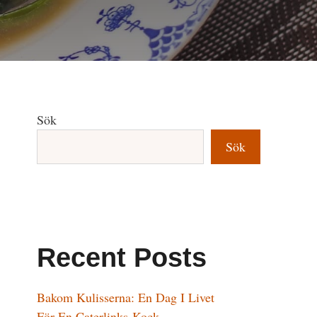
Sök
Sök
Recent Posts
Bakom Kulisserna: En Dag I Livet
För En Caterlinks-Kock