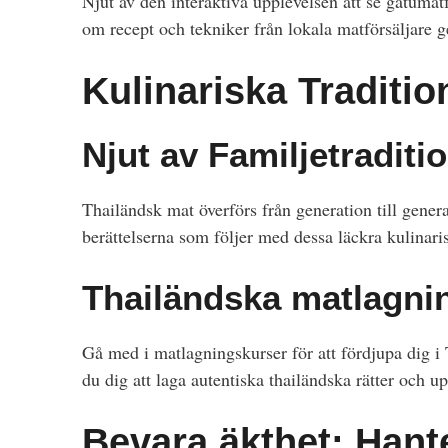
Njut av den interaktiva upplevelsen att se gatumatf
om recept och tekniker från lokala matförsäljare 
Kulinariska Traditio
Njut av Familjetraditi
Thailändsk mat överförs från generation till gener
berättelserna som följer med dessa läckra kulinaris
Thailändska matlagni
Gå med i matlagningskurser för att fördjupa dig i 
du dig att laga autentiska thailändska rätter och u
Bevara äkthet: Han