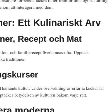
örsäljare förbereda läckra rätter framför dina ögon. Lär dig
genom att interagera med dem.
ner: Ett Kulinariskt Arv
oner, Recept och Mat
ation, och familjerecept överlämnas ofta. Upptäck
ka traditioner.
ngskurser
Thailands kultur. Under övervakning av erfarna kockar lär
pptäcker betydelsen av kulturen bakom varje rätt.
tera moderna