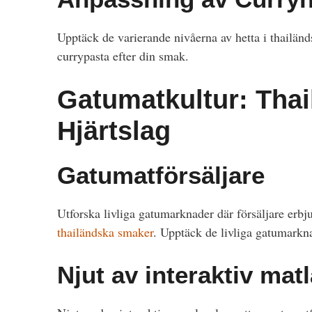
Upptäck de varierande nivåerna av hetta i thailänds
currypasta efter din smak.
Gatumatkultur: Thai
Hjärtslag
Gatumatförsäljare
Utforska livliga gatumarknader där försäljare erb
thailändska smaker
. Upptäck de livliga gatumarkna
Njut av interaktiv mat