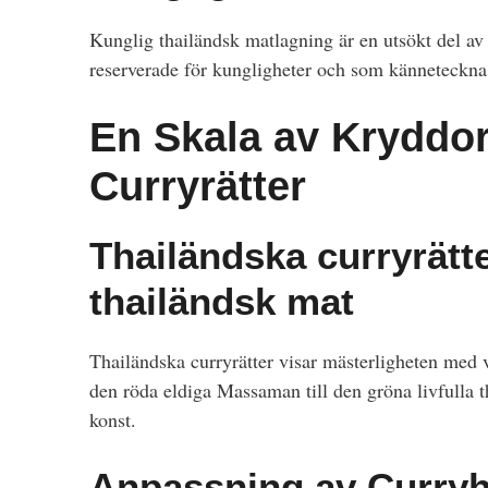
Kunglig thailändsk matlagning är en utsökt del av
reserverade för kungligheter och som kännetecknas
En Skala av Kryddor
Curryrätter
Thailändska curryrätte
thailändsk mat
Thailändska curryrätter visar mästerligheten med v
den röda eldiga Massaman till den gröna livfulla t
konst.
Anpassning av Curryh