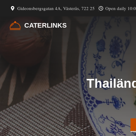
Hoppa
Gideonsbergsgatan 4A, Västerås, 722 25
Open daily 10:
till
innehåll
CATERLINKS
Thailän