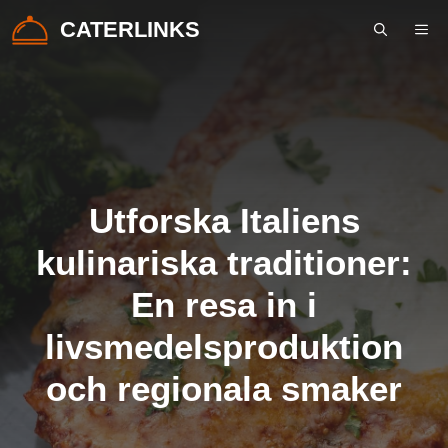
Hoppa
CATERLINKS
ME
till
innehåll
Utforska Italiens
kulinariska traditioner:
En resa in i
livsmedelsproduktion
och regionala smaker